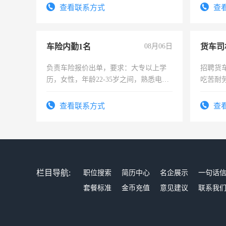
查看联系方式
查
车险内勤1名
08月06日
货车司
负责车险报价出单，要求：大专以上学
招聘货
历，女性，年龄22-35岁之间，熟悉电脑
吃苦耐劳
操作，工作态度认真，具有团队精神，
试用期1-3个月，转正后交纳五险，
查看联系方式
查
栏目导航:
职位搜索
简历中心
名企展示
一句话
套餐标准
金币充值
意见建议
联系我