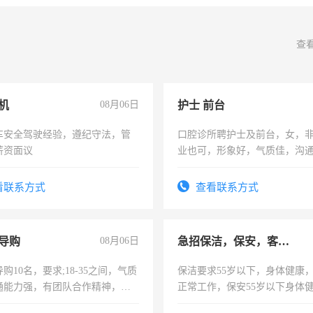
查
机
08月06日
护士 前台
车安全驾驶经验，遵纪守法，管
口腔诊所聘护士及前台，女，
薪资面议
业也可，形象好，气质佳，沟
强。面试，周日休息。
看联系方式
查看联系方式
导购
08月06日
急招保洁，保安，客服，工程
购10名，要求;18-35之间，气质
保洁要求55岁以下，身体健康
通能力强，有团队合作精神，有
正常工作，保安55岁以下身体
，有工作经验者优先！
责任心形象端庄，遵纪守法，