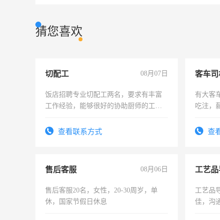
猜您喜欢
切配工
08月07日
客车司
饭店招聘专业切配工两名，要求有丰富
有大客
工作经验，能够很好的协助厨师的工
吃注，
作。包吃住，每月有公休，工资3500-
4500。
查看联系方式
查
售后客服
08月06日
工艺品
售后客服20名，女性，20-30周岁，单
工艺品导
休，国家节假日休息
佳，沟
上进心