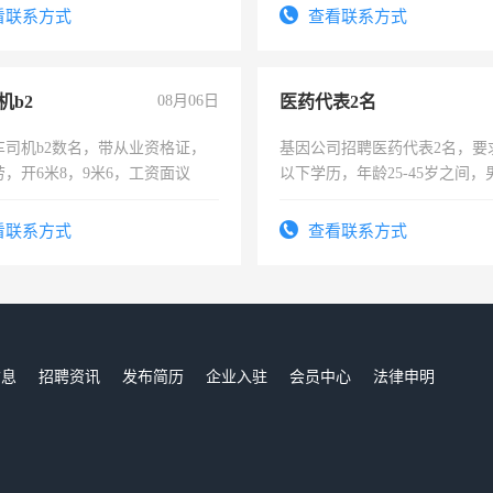
录，客服要求45岁以下高中以
看联系方式
查看联系方式
懂电脑工作认真，性格开朗有
能力，工程，懂水电维修。
机b2
08月06日
医药代表2名
车司机b2数名，带从业资格证，
基因公司招聘医药代表2名，要
，开6米8，9米6，工资面议
以下学历，年龄25-45岁之间，
可，需要具有营销经验，从事
表或者有医学资质的优先，底薪
看联系方式
查看联系方式
交五险。
信息
招聘资讯
发布简历
企业入驻
会员中心
法律申明
们