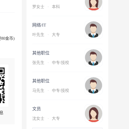
罗女士
·
本科
网络/IT
叶先生
·
大专
80金币)
其他职位
张先生
·
中专/技校
其他职位
马先生
·
中专/技校
文员
息
沈女士
·
大专