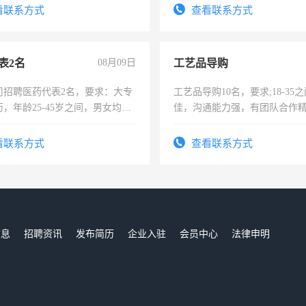
费发放劳保用品，两班倒，每月
录，客服要求45岁以下高中以
看联系方式
查看联系方式
时发放工资，工作时间10小时
懂电脑工作认真，性格开朗有
能力，工程，懂水电维修。
表2名
08月09日
工艺品导购
司招聘医药代表2名，要求：大专
工艺品导购10名，要求;18-35
，年龄25-45岁之间，男女均
佳，沟通能力强，有团队合作
要具有营销经验，从事过医药代
上进心，有工作经验者优先！
有医学资质的优先，底薪+绩效，
看联系方式
查看联系方式
。
信息
招聘资讯
发布简历
企业入驻
会员中心
法律申明
们