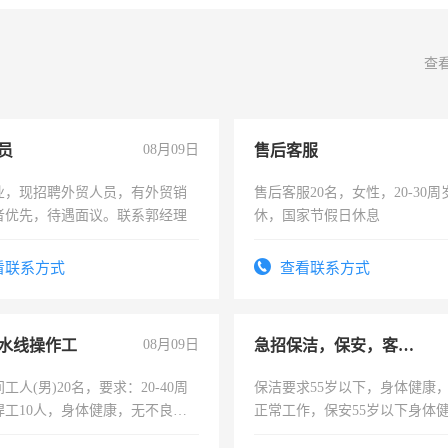
查
员
08月09日
售后客服
业，现招聘外贸人员，有外贸销
售后客服20名，女性，20-30
者优先，待遇面议。联系郭经理
休，国家节假日休息
看联系方式
查看联系方式
水线操作工
08月09日
急招保洁，保安，客服，工程
工人(男)20名，要求：20-40周
保洁要求55岁以下，身体健康
焊工10人，身体健康，无不良嗜
正常工作，保安55岁以下身体
：4500-7000元，标准八人间住
责任心形象端庄，遵纪守法，