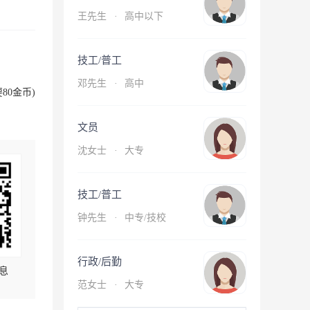
王先生
·
高中以下
技工/普工
邓先生
·
高中
80金币)
文员
沈女士
·
大专
技工/普工
钟先生
·
中专/技校
行政/后勤
息
范女士
·
大专