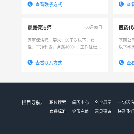
宿，免
查看联系方式
查
25号准
家庭保洁师
08月09日
医药代
家庭保洁师。要求：50周岁以下、女
基因公
性、干净利索，月薪4000+，工作轻松，
以下学历
时间灵活，不需坐班，适合宝妈、全职
可，需
太太等。
表或者
查看联系方式
查
交五险
栏目导航:
职位搜索
简历中心
名企展示
一句话
套餐标准
金币充值
意见建议
联系我