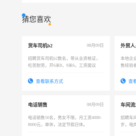
猜您喜欢
货车司机b2
08月09日
外贸人
招聘货车司机b2数名，带从业资格证，
本地企
吃苦耐劳，开6米8，9米6，工资面议
售经验
查看联系方式
查
电话销售
08月09日
车间流
电话销售50名，男女不限，月工资4000-
招聘车间
8000元，单休，法定节假日休。
岁，电
好。薪资